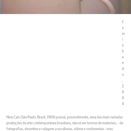
C
a
m
i
n
h
a
n
d
o
,
2
0
0
4
Nino Cais (São Paulo, Brasil, 1969) possui, possivelmente, uma das mais variadas
produções da arte contemporânea brasileira, não só em termos de materiais, - de
fotografias, desenhos e colagens a esculturas, vídeos e vestimentas - mas