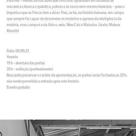
Para nós – menos sofisticados que o escritor, ignorantes em assuntos de
mecânica clássica e quântica, pobres e às vezes nem mesmo honestos – pouco
importa o que os físicos têm a dizer. Pois, se há, na história humana, um campo
que sempre foi capaz de desvendar os mistérios e agruras da inteligência da
matéria, esse campo é o da Arte e, nele, Nino Cais é Maiastra. (texto: Mateus
Moretti)
Data: 06.09.23
Horário
19 h - abertura das portas
20 h - exibição (pontualmente)
Buscando preservar o caráter da apresentação, as portas serão fechadas às 20 h,
não sendo permitida a entrada após este horário.
Evento gratuito