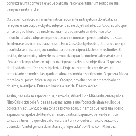
conduzirá uma conversa em que o artista irá compartilhar um pouco de sua
pesquisa nesta mídia.
Os trabalhos abordam uma temática recorrente na trajetória do artista: as
relações entre corpo e objeto, subjetividade e objetividade. Contudo, aquilo que,
em acepção filosófica moderna, era marcadamente cindido – sujeito
incondicionado e objeto empírico do conhecimento – perde a nitidez de suas
fronteiras e cismas nos trabalhos de Nino Cais. Os objetos do cotidiano e o corpo
do artista se imiscuem, borrando a aparente reciprocidade de seus limites. O
artista, desse modo, subverte os termos da equação moderna através de uma
tônica contemporânea: o sujeito, na figura do artista, se objetifica. O que era
objetividade empírica se subjetiviza. Objetos inertes deixam de ser um
amontoado de moléculas, ganham alma, memória e sentimento. O que era frieza
metálica ou porcelânica se aquece. O corpo, envolto por um emaranhado de
objetos, se enrijece. Entra em inércia e resfria. É ferro, é ouro.
Assim, não é de se espantar que, certo dia, Valter Hugo Mãe tenha outorgado a
Nino Cais o título de Midas às avessas, aquele que "concede alma àquilo que
coloca a mão". Contudo, em tons de provocação, diríamos que resta um ligeiro
espanto nos apelos do literato à física quântica. Espanto que reside em sua
tentativa (mesmo que cheia de ressalvas) em conceder à física o prazer de
desnudar "a inteligência da matéria", já "operada" por Nino com Maestria.