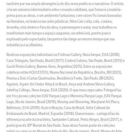
também por sua ampla abrangência de discursos poéticos e narrativos. O artista
cria um universo intermediário entre o mundo cotidiano, que fornece a matéria-
prima para as obras, e um ambiente fantasioso, com raízes ficcionais baseadas
na literatura, no teatro e nas artes plásticas. Nino Cais corta, cola, costura,
desenha, está dentro e fora da obra, é personagem e autor, seus trabalhos se
manifestam num tempo e espaço suspenso, reconhecível, porém pouco
explorado pelo espectador, tão perto e tão longe ao mesmo tempo que sua
estranheza é acolhedora.
Realizou exposições individuais na Fridman Gallery, Nova Iorque, EUA [2018];
Casa Triângulo, São Paulo, Brazil [2017]; Central Galeria, São Paulo, Brasil [2015] e
Gachi Prieto Gallery, Buenos Aires, Argentina [2015]. Entre as exposições
coletivas estão AQUI ESTOU, Museu Nacional da República, Brasília, BR [2023],
Poema a Dois | Cartas Queimadas, Residência Fonte, São Paulo, BR [2021],
Against, Again: Art Under Attack in Brazil, Anya and Andrew Shiva Gallery,
Johnfoy College, Nova Iorque, EUA [2020]; O que meu corpo sabe: Fotografias
em fricção nas coleções EAV Parque Lage e Memória Parque Lage, EAV Parque
Lage, Rio de Janeiro, Brasil [2019]; Waving and Wavering, Maryland Art Place,
Baltimore, EUA [2018]; Ação e Reação, Casa do Brasil, Setor Cultural da
Embaixada do Brasil, Madrid, Espanha [2018]; Queermuseu - cartografias da
diferença na arte da brasileira, Santander Cultural, Porto Alegre, Brasil [2017], e
participou da 30º Bienal de São Paulo. Suas obras fazem parte de coleções
públicas como as do Museu de Arte do Rio, Rio de Janeiro, Brasil; Museu de Arte