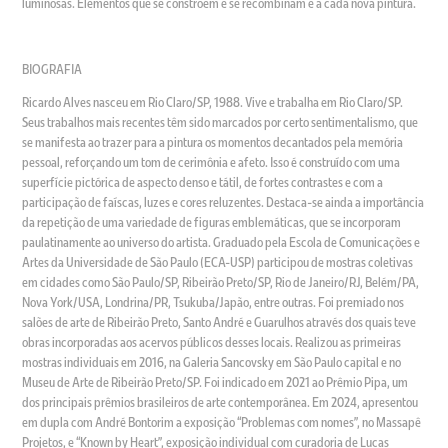
luminosas. Elementos que se constroem e se recombinam e a cada nova pintura.
BIOGRAFIA
Ricardo Alves nasceu em Rio Claro/SP, 1988. Vive e trabalha em Rio Claro/SP.
Seus trabalhos mais recentes têm sido marcados por certo sentimentalismo, que
se manifesta ao trazer para a pintura os momentos decantados pela memória
pessoal, reforçando um tom de cerimônia e afeto. Isso é construído com uma
superfície pictórica de aspecto denso e tátil, de fortes contrastes e com a
participação de faíscas, luzes e cores reluzentes. Destaca-se ainda a importância
da repetição de uma variedade de figuras emblemáticas, que se incorporam
paulatinamente ao universo do artista. Graduado pela Escola de Comunicações e
Artes da Universidade de São Paulo (ECA-USP) participou de mostras coletivas
em cidades como São Paulo/SP, Ribeirão Preto/SP, Rio de Janeiro/RJ, Belém/PA,
Nova York/USA, Londrina/PR, Tsukuba/Japão, entre outras. Foi premiado nos
salões de arte de Ribeirão Preto, Santo André e Guarulhos através dos quais teve
obras incorporadas aos acervos públicos desses locais. Realizou as primeiras
mostras individuais em 2016, na Galeria Sancovsky em São Paulo capital e no
Museu de Arte de Ribeirão Preto/SP. Foi indicado em 2021 ao Prêmio Pipa, um
dos principais prêmios brasileiros de arte contemporânea. Em 2024, apresentou
em dupla com André Bontorim a exposição “Problemas com nomes”, no Massapê
Projetos, e “Known by Heart”, exposição individual com curadoria de Lucas