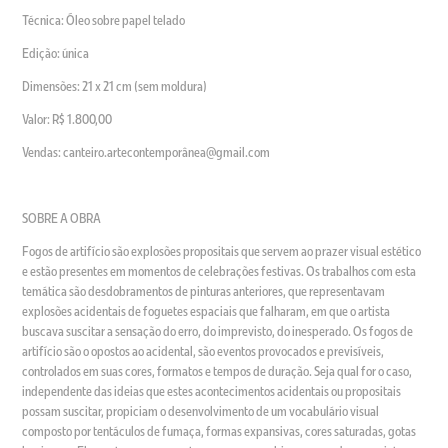
Técnica: Óleo sobre papel telado
Edição: única
Dimensões: 21 x 21 cm (sem moldura)
Valor: R$ 1.800,00
Vendas: canteiro.artecontemporânea@gmail.com
SOBRE A OBRA
Fogos de artifício são explosões propositais que servem ao prazer visual estético
e estão presentes em momentos de celebrações festivas. Os trabalhos com esta
temática são desdobramentos de pinturas anteriores, que representavam
explosões acidentais de foguetes espaciais que falharam, em que o artista
buscava suscitar a sensação do erro, do imprevisto, do inesperado. Os fogos de
artifício são o opostos ao acidental, são eventos provocados e previsíveis,
controlados em suas cores, formatos e tempos de duração. Seja qual for o caso,
independente das ideias que estes acontecimentos acidentais ou propositais
possam suscitar, propiciam o desenvolvimento de um vocabulário visual
composto por tentáculos de fumaça, formas expansivas, cores saturadas, gotas