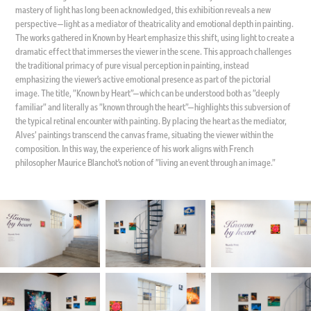
mastery of light has long been acknowledged, this exhibition reveals a new
perspective—light as a mediator of theatricality and emotional depth in painting.
The works gathered in Known by Heart emphasize this shift, using light to create a
dramatic effect that immerses the viewer in the scene. This approach challenges
the traditional primacy of pure visual perception in painting, instead
emphasizing the viewer’s active emotional presence as part of the pictorial
image. The title, "Known by Heart"—which can be understood both as "deeply
familiar" and literally as "known through the heart"—highlights this subversion of
the typical retinal encounter with painting. By placing the heart as the mediator,
Alves' paintings transcend the canvas frame, situating the viewer within the
composition. In this way, the experience of his work aligns with French
philosopher Maurice Blanchot’s notion of "living an event through an image."