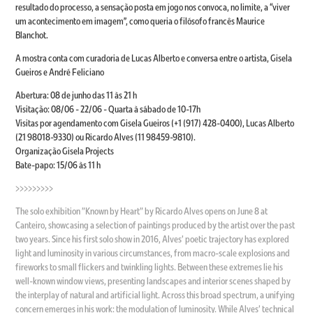
resultado do processo, a sensação posta em jogo nos convoca, no limite, a “viver
um acontecimento em imagem”, como queria o filósofo francês Maurice
Blanchot.
A mostra conta com curadoria de Lucas Alberto e conversa entre o artista, Gisela
Gueiros e André Feliciano
Abertura: 08 de junho das 11 às 21 h
Visitação: 08/06 - 22/06 - Quarta à sábado de 10-17h
Visitas por agendamento com Gisela Gueiros (+1 (917) 428-0400), Lucas Alberto
(21 98018-9330) ou Ricardo Alves (11 98459-9810).
Organização Gisela Projects
Bate-papo: 15/06 às 11 h
>>>>>>>>>
The solo exhibition "Known by Heart" by Ricardo Alves opens on June 8 at
Canteiro, showcasing a selection of paintings produced by the artist over the past
two years. Since his first solo show in 2016, Alves' poetic trajectory has explored
light and luminosity in various circumstances, from macro-scale explosions and
fireworks to small flickers and twinkling lights. Between these extremes lie his
well-known window views, presenting landscapes and interior scenes shaped by
the interplay of natural and artificial light. Across this broad spectrum, a unifying
concern emerges in his work: the modulation of luminosity. While Alves' technical