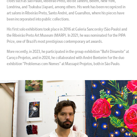
cities such as São Paulo, Ribeirão Preto, Rio de Janeiro, Belém, New York,
Londrina, and Tsukuba (Japan), among others. His work has been recognized in
art salons in Ribeirão Preto, Santo André, and Guarulhos, where his pieces have
been incorporated into public collections.
His first solo exhibitions took place in 2016 at Galeria Sancovsky (São Paulo) and
the Ribeirão Preto Art Museum (MARP). In 2021, he was nominated for the PIPA
Prize, one of Brazil’s most prestigious contemporary art awards.
More recently, in 2023, he participated in the group exhibition "Bufê Dinamite" at
Caroço Projetos, and in 2024, he collaborated with André Bontorim for the duo
exhibition "Problemas com Nomes" at Massapê Projetos, both in São Paulo.