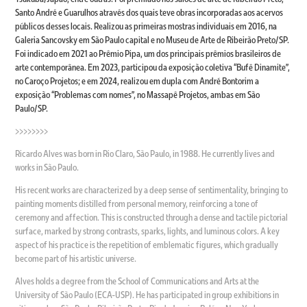
Santo André e Guarulhos através dos quais teve obras incorporadas aos acervos
públicos desses locais. Realizou as primeiras mostras individuais em 2016, na
Galeria Sancovsky em São Paulo capital e no Museu de Arte de Ribeirão Preto/SP.
Foi indicado em 2021 ao Prêmio Pipa, um dos principais prêmios brasileiros de
arte contemporânea. Em 2023, participou da exposição coletiva “Bufê Dinamite”,
no Caroço Projetos; e em 2024, realizou em dupla com André Bontorim a
exposição “Problemas com nomes”, no Massapê Projetos, ambas em São
Paulo/SP.
>>>>>>>>
Ricardo Alves was born in Rio Claro, São Paulo, in 1988. He currently lives and
works in São Paulo.
His recent works are characterized by a deep sense of sentimentality, bringing to
painting moments distilled from personal memory, reinforcing a tone of
ceremony and affection. This is constructed through a dense and tactile pictorial
surface, marked by strong contrasts, sparks, lights, and luminous colors. A key
aspect of his practice is the repetition of emblematic figures, which gradually
become part of his artistic universe.
Alves holds a degree from the School of Communications and Arts at the
University of São Paulo (ECA-USP). He has participated in group exhibitions in