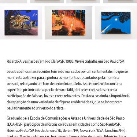
Ricardo Alves nasceu em Rio Claro/SP, 1988. Vive e trabalha em São Paulo/SP.
Seus trabalhos mais recentes tem sido marcados por um sentimentalismo que se
manifesta ao trazer para a pintura os momentos decantados pela memória
pessoal, reforçando um tom de cerimônia e afeto. Isso é construído com uma
superfície pictórica de aspecto denso e tátil, de fortes contrastes e com a
participação de faíscas, luzes e cores reluzentes. Destaca-se ainda a importância
da repetição de uma variedade de figuras emblemáticas, que se incorporam
paulatinamente ao universo do artista.
Graduado pela Escola de Comunicações e Artes da Universidade de São Paulo
(ECA-USP) participou de mostras coletivas em cidades como São Paulo/SP,
Ribeirão Preto/SP, Rio de Janeiro/RJ, Belém/PA, Nova York/USA, Londrina/PR,
Tsukuba/Japão, entre outras. Foi premiado nos salões de arte de Ribeirão Preto,