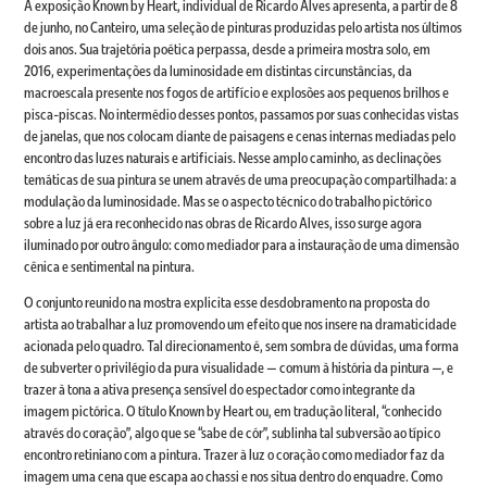
A exposição Known by Heart, individual de Ricardo Alves apresenta, a partir de 8
de junho, no Canteiro, uma seleção de pinturas produzidas pelo artista nos últimos
dois anos. Sua trajetória poética perpassa, desde a primeira mostra solo, em
2016, experimentações da luminosidade em distintas circunstâncias, da
macroescala presente nos fogos de artifício e explosões aos pequenos brilhos e
pisca-piscas. No intermédio desses pontos, passamos por suas conhecidas vistas
de janelas, que nos colocam diante de paisagens e cenas internas mediadas pelo
encontro das luzes naturais e artificiais. Nesse amplo caminho, as declinações
temáticas de sua pintura se unem através de uma preocupação compartilhada: a
modulação da luminosidade. Mas se o aspecto técnico do trabalho pictórico
sobre a luz já era reconhecido nas obras de Ricardo Alves, isso surge agora
iluminado por outro ângulo: como mediador para a instauração de uma dimensão
cênica e sentimental na pintura.
O conjunto reunido na mostra explicita esse desdobramento na proposta do
artista ao trabalhar a luz promovendo um efeito que nos insere na dramaticidade
acionada pelo quadro. Tal direcionamento é, sem sombra de dúvidas, uma forma
de subverter o privilégio da pura visualidade — comum à história da pintura —, e
trazer à tona a ativa presença sensível do espectador como integrante da
imagem pictórica. O título Known by Heart ou, em tradução literal, “conhecido
através do coração”, algo que se “sabe de cór”, sublinha tal subversão ao típico
encontro retiniano com a pintura. Trazer à luz o coração como mediador faz da
imagem uma cena que escapa ao chassi e nos situa dentro do enquadre. Como