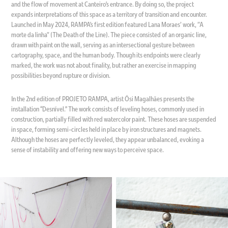
and the flow of movement at Canteiro’s entrance. By doing so, the project
expands interpretations of this space as a territory of transition and encounter.
Launched in May 2024, RAMPA’s first edition featured Lana Moraes' work, "A
morte da linha" (The Death of the Line). The piece consisted of an organic line,
drawn with paint on the wall, serving as an intersectional gesture between
cartography, space, and the human body. Though its endpoints were clearly
marked, the work was not about finality, but rather an exercise in mapping
possibilities beyond rupture or division.
In the 2nd edition of PROJETO RAMPA, artist Ósi Magalhães presents the
installation “Desnível.” The work consists of leveling hoses, commonly used in
construction, partially filled with red watercolor paint. These hoses are suspended
in space, forming semi-circles held in place by iron structures and magnets.
Although the hoses are perfectly leveled, they appear unbalanced, evoking a
sense of instability and offering new ways to perceive space.