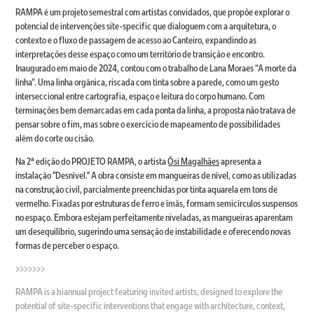
RAMPA é um projeto semestral com artistas convidados, que propõe explorar o
potencial de intervenções site-specific que dialoguem com a arquitetura, o
contexto e o fluxo de passagem de acesso ao Canteiro, expandindo as
interpretações desse espaço como um território de transição e encontro.
Inaugurado em maio de 2024, contou com o trabalho de Lana Moraes "A morte da
linha". Uma linha orgânica, riscada com tinta sobre a parede, como um gesto
interseccional entre cartografia, espaço e leitura do corpo humano. Com
terminações bem demarcadas em cada ponta da linha, a proposta não tratava de
pensar sobre o fim, mas sobre o exercício de mapeamento de possibilidades
além do corte ou cisão.​​​​​​​
Na 2ª edição do PROJETO RAMPA, o artista
Ósi Magalhães
apresenta a
instalação “Desnível.” A obra consiste em mangueiras de nível, como as utilizadas
na construção civil, parcialmente preenchidas por tinta aquarela em tons de
vermelho. Fixadas por estruturas de ferro e ímãs, formam semicírculos suspensos
no espaço. Embora estejam perfeitamente niveladas, as mangueiras aparentam
um desequilíbrio, sugerindo uma sensação de instabilidade e oferecendo novas
formas de perceber o espaço.
>>>>>>>
RAMPA is a biannual project featuring invited artists, designed to explore the
potential of site-specific interventions that engage with architecture, context,