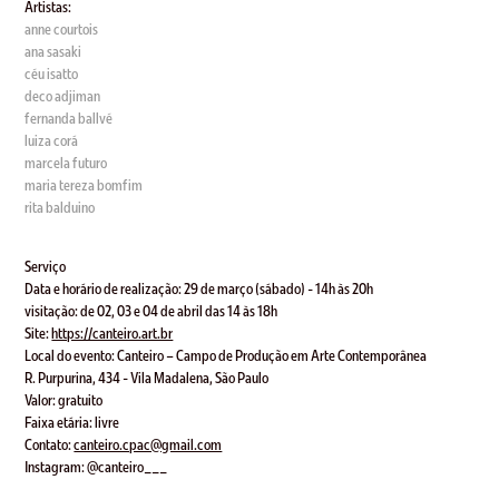
Artistas:
anne courtois
ana sasaki
céu isatto
deco adjiman
fernanda ballvé
luiza corá
marcela futuro
maria tereza bomfim
rita balduino
Serviço
Data e horário de realização: 29 de março (sábado) - 14h às 20h
visitação: de 02, 03 e 04 de abril das 14 às 18h
Site:
https://canteiro.art.br
Local do evento: Canteiro – Campo de Produção em Arte Contemporânea
R. Purpurina, 434 - Vila Madalena, São Paulo
Valor: gratuito
Faixa etária: livre
Contato:
canteiro.cpac@gmail.com
Instagram: @canteiro___