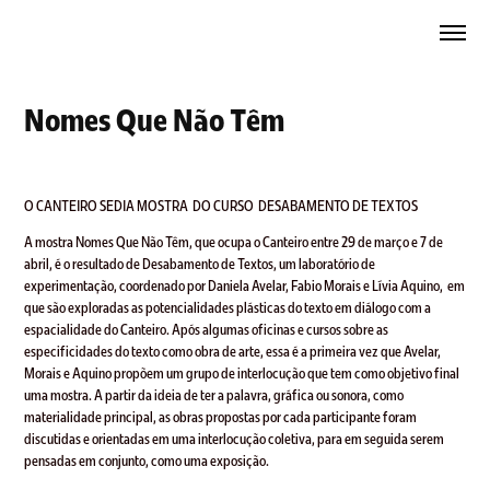
Nomes Que Não Têm
O CANTEIRO SEDIA MOSTRA DO CURSO DESABAMENTO DE TEXTOS
A mostra Nomes Que Não Têm, que ocupa o Canteiro entre 29 de março e 7 de
abril, é o resultado de Desabamento de Textos, um laboratório de
experimentação, coordenado por Daniela Avelar, Fabio Morais e Lívia Aquino, em
que são exploradas as potencialidades plásticas do texto em diálogo com a
espacialidade do Canteiro. Após algumas oficinas e cursos sobre as
especificidades do texto como obra de arte, essa é a primeira vez que Avelar,
Morais e Aquino propõem um grupo de interlocução que tem como objetivo final
uma mostra. A partir da ideia de ter a palavra, gráfica ou sonora, como
materialidade principal, as obras propostas por cada participante foram
discutidas e orientadas em uma interlocução coletiva, para em seguida serem
pensadas em conjunto, como uma exposição.