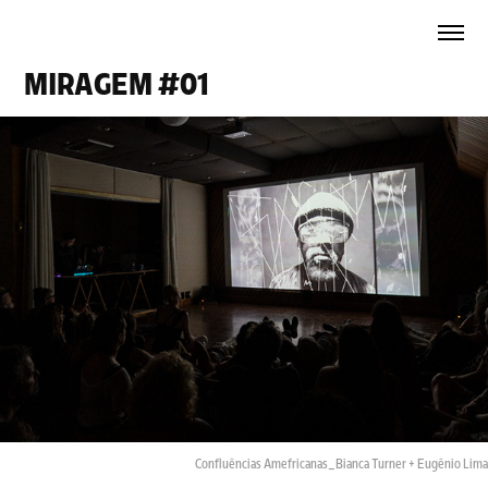
MIRAGEM #01
Confluências Amefricanas_Bianca Turner + Eugênio Lima