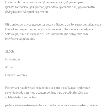
Lucas Bambozzi + convidados (@deminaoalovato, @lgustavopera,
@canto.harmonico, @fillipecoan, @natytota, @amanda.o.m, @giovannaftw,
@virginiainesfry) e público presente.
Utilizando apenas vozes, recursos vocais e físicos, a cantora e pesquisadora vocal
Flávia Campos performa com convidados, uma trilha sonora especial para
Solastalgia, filme-instalação de Lucas Bambozzi que é projetado com
interferências pelo autor.
22:00h
Insurgências
45 min
Coletivo Coletores
Performance audiovisual expandida que parte da utilização de ritmos e
sonoridades da bass music contemporânea para discutir a história das
coletividades insurgentes
pertencentes a matrizes periféricas, contra hegemônicas e ancestrais, por meio