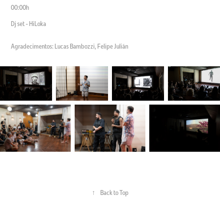
00:00h
Dj set - HiLoka
Agradecimentos: Lucas Bambozzi, Felipe Julián
↑
Back to Top