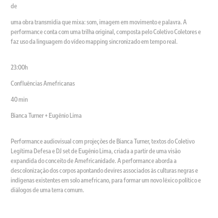
de
uma obra transmídia que mixa: som, imagem em movimento e palavra. A
performance conta com uma trilha original, composta pelo Coletivo Coletores e
faz uso da linguagem do vídeo mapping sincronizado em tempo real.
23:00h
Confluências Amefricanas
40 min
Bianca Turner + Eugênio Lima
Performance audiovisual com projeções de Bianca Turner, textos do Coletivo
Legítima Defesa e DJ set de Eugênio Lima, criada a partir de uma visão
expandida do conceito de Amefricanidade. A performance aborda a
descolonização dos corpos apontando devires associados às culturas negras e
indígenas existentes em solo amefricano, para formar um novo léxico político e
diálogos de uma terra comum.