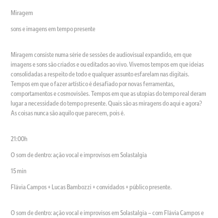
Miragem
sons e imagens em tempo presente
Miragem consiste numa série de sessões de audiovisual expandido, em que
imagens e sons são criados e ou editados ao vivo. Vivemos tempos em que ideias
consolidadas a respeito de todo e qualquer assunto esfarelam nas digitais.
Tempos em que o fazer artístico é desafiado por novas ferramentas,
comportamentos e cosmovisões. Tempos em que as utopias do tempo real deram
lugar a necessidade do tempo presente. Quais são as miragens do aqui e agora?
As coisas nunca são aquilo que parecem, pois é.
21:00h
O som de dentro: ação vocal e improvisos em Solastalgia
15 min
Flávia Campos + Lucas Bambozzi + convidados + público presente.
O som de dentro: ação vocal e improvisos em Solastalgia – com Flávia Campos e