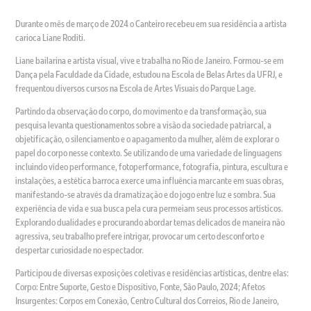
Durante o mês de março de 2024 o Canteiro recebeu em sua residência a artista
carioca Liane Roditi.
Liane bailarina e artista visual, vive e trabalha no Rio de Janeiro. Formou-se em
Dança pela Faculdade da Cidade, estudou na Escola de Belas Artes da UFRJ, e
frequentou diversos cursos na Escola de Artes Visuais do Parque Lage.
Partindo da observação do corpo, do movimento e da transformação, sua
pesquisa levanta questionamentos sobre a visão da sociedade patriarcal, a
objetificação, o silenciamento e o apagamento da mulher, além de explorar o
papel do corpo nesse contexto. Se utilizando de uma variedade de linguagens
incluindo vídeo performance, fotoperformance, fotografia, pintura, escultura e
instalações, a estética barroca exerce uma influência marcante em suas obras,
manifestando-se através da dramatização e do jogo entre luz e sombra. Sua
experiência de vida e sua busca pela cura permeiam seus processos artísticos.
Explorando dualidades e procurando abordar temas delicados de maneira não
agressiva, seu trabalho prefere intrigar, provocar um certo desconforto e
despertar curiosidade no espectador.
Participou de diversas exposições coletivas e residências artísticas, dentre elas:
Corpo: Entre Suporte, Gesto e Dispositivo, Fonte, São Paulo, 2024; Afetos
Insurgentes: Corpos em Conexão, Centro Cultural dos Correios, Rio de Janeiro,