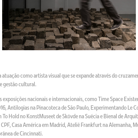
 atuação como artista visual que se expande através do cruzamen
e gestão cultural.
s exposições nacionais e internacionais, como Time Space Existen
16, Antilogias na Pinacoteca de São Paulo, Experimentando Le C
on To Hold no KonstMuseet de Skövde na Suécia e Bienal de Arquit
 CPF, Casa América em Madrid, Ateliê Frankfurt na Alemanha, M
ânea de Cincinnati.