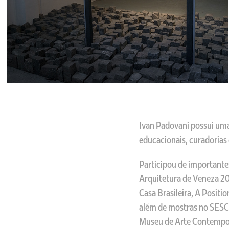
Ivan Padovani possui uma
educacionais, curadorias 
Participou de importante
Arquitetura de Veneza 20
Casa Brasileira, A Positi
além de mostras no SESC
Museu de Arte Contempor