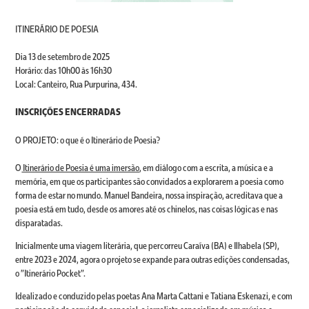
ITINERÁRIO DE POESIA
Dia 13 de setembro de 2025
Horário: das 10h00 às 16h30
Local: Canteiro, Rua Purpurina, 434.
INSCRIÇÕES ENCERRADAS
O PROJETO: o que é o Itinerário de Poesia?
O
Itinerário de Poesia é uma imersão
, em diálogo com a escrita, a música e a
memória, em que os participantes são convidados a explorarem a poesia como
forma de estar no mundo. Manuel Bandeira, nossa inspiração, acreditava que a
poesia está em tudo, desde os amores até os chinelos, nas coisas lógicas e nas
disparatadas.
Inicialmente uma viagem literária, que percorreu Caraíva (BA) e Ilhabela (SP),
entre 2023 e 2024, agora o projeto se expande para outras edições condensadas,
o "Itinerário Pocket".
Idealizado e conduzido pelas poetas Ana Marta Cattani e Tatiana Eskenazi, e com