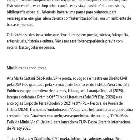
físico da escrita; workshop sobre canção e poesia, dicas literárias e musicais,
bibliografia especial. Ademais, haverá uma pausa para o almoço, para
recarregar as energias, além de uma confraternização final, em um ambiente de
trocas e imersão.
O Itinerário se destina a todos que têm interesse em poesia, música, fotografia,
artes visuais, história e cultura. Não é necessário ter experiência prévia com
escrita, basta gostar de poesia.
Mini-bios das condutoras
Ana Marta Cattani (São Paulo, SP) é poeta, advogada e mestre em Direito Civil
pela USP. Pós-graduada pela Formação de Escritores do Instituto Vera Cruz, SP.
Publicou seu primeiro livro de poemas, Tutano, pela Laranja Original (2023).
Integra a coletânea Prêmio Off Flip de Literatura (Selo Off Flip, 2020) e as
antologias Corpo de Terra (Quelônio, 2021) e 9º FPL – Festival de Poesia de
Lisboa (2024). É uma das fundadoras da "A Capivara Instituto Cultural", onde atua
como diretora. Atualmente no prelo, seu segundo livro de poemas, “O Dia Mais
Feliz da Minha Vida" (Urutau), será lançado na FLIP- Festa Literária Internacional
de Paraty 2025.
Tatiana Eskenazi (São Paulo, SP) é poeta, fotógrafa e administradora. Pós-