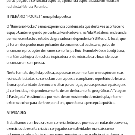
participação da convidada especial, a jornalista especializada em música e
radialista Patricia Palumbo.
ITINERÁRIO "POCKET”: uma pílula poética
O “Itinerário Pocket” é uma experiência condensada que desta vez acontece no
espaço Canteiro, gerido pelo artista Ivan Padovani, na Vila Madalena, onde ainda
permanece intacto o estúdio da gravadora independente YB Music. O local, que
já foi um dos pontos mais pulsantes da cena musical paulistana, palco de
encontros e produções de nomes como Tulipa Ruiz, Romulo Fróes e Luedji Luna,
mantém até hoje a atmosfera inspiradora onde música boa e boas ideias se
encontravam sem pressa.
Neste formato de pílula poética, as pessoas experimentam um respiro em suas
rotinas atribuladas, se conectam com a poesia e ampliam o repertório de leitura.
É uma oportunidade de renovar o olhar para o lugar, para as pessoas e paisagens
já conhecidas, independentemente de um deslocamento geográfico. A "viagem
à Pasárgada" é estimulada por meio de um movimento de mão dupla, interno-
externo: o olhar para dentro e para fora, que retoma a percepção poética.
ATIVIDADES
Trabalhamos com leveza e sem correria: leitura de poemas em rodas de conversa,
exercícios de escrita criativa conjugados com atividades manuais como
colagem, uso de máquina de escrever, aproximando os participantes do gesto