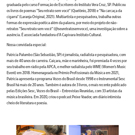
graduada pelo curso Formação de Escritores do Instituto Vera Cruz, SP. Publicou
os livros de poemas "Seu retrato sem você" (Quelônio, 2018) e "Na carcaça da
cigarra" (Laranja Original, 2021). Multiartista e pesquisadora, trabalha outras
formas de expressão poética além da palavra, por meio do projeto de não-
retratos "Seu retrato sem você" (@seuretratosemvoce), uma investigação sobre a
ausência. É associada fundadora d'A Capivara Instituto Cultural.
Nossa convidada especial:
Patricia Palumbo (São Sebastião, SP) é jornalista, radialista e pesquisadora, com
mais de 40 anos de carreira. Caiçara, mãe e marinheira, foi premiada 4 vezes por
seu trabalho em rádio pela APCA, e melhor radialista pelo WME (Women's Music
Event) em 2018. Homenageada no Prêmio Profissionais da Música em 2021,
Patricia apresenta o programa Vozes do Brasil desde 1998 e o Instrumental Sesc
Brasil há mais de 20 anos. Também é autora de 3 livros, o mais recente publicado
pelas Edições Sesc, Vozes do Brasil – Entrevistas Reunidas, com 33 artistas da
música brasileira. Em 2020, criou o podcast Peixe Voador, um diário intimista
cheio de literatura e poesia.