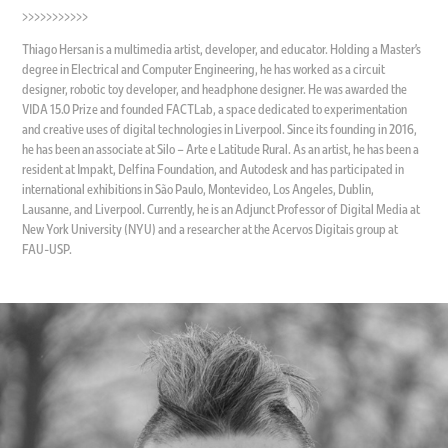
>>>>>>>>>>>
Thiago Hersan is a multimedia artist, developer, and educator. Holding a Master’s
degree in Electrical and Computer Engineering, he has worked as a circuit
designer, robotic toy developer, and headphone designer. He was awarded the
VIDA 15.0 Prize and founded FACTLab, a space dedicated to experimentation
and creative uses of digital technologies in Liverpool. Since its founding in 2016,
he has been an associate at Silo – Arte e Latitude Rural. As an artist, he has been a
resident at Impakt, Delfina Foundation, and Autodesk and has participated in
international exhibitions in São Paulo, Montevideo, Los Angeles, Dublin,
Lausanne, and Liverpool. Currently, he is an Adjunct Professor of Digital Media at
New York University (NYU) and a researcher at the Acervos Digitais group at
FAU-USP.