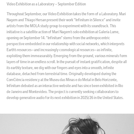
Video Exhibition as a Laboratory – September Edition
Throughout September, our Video Exhibition takes the form of a Laboratory. Mari
Nagem and Thiago Hersan present their work "Infinitum in Silence" and invite
artists from the MOLA study group to experiment with its soundtrack. This
initiative is a satellite action of Mari Nagem’s solo exhibition at Galeria Lume,
opening on September 14. "Infinitum" stems from the anthropocentric
perspective embedded in our relationship with social networks, which interprets
Earth’s resources—and increasingly cosmological resources—as infinite,
exploiting them immeasurably. Emerging from the ground, various minerals form
layers of time in an endless scroll. In the pursuit of instant gratification, despite all
its earthly texture, we dig with our fingers and eyes into a smooth, infinite
database, detached from terrestrial time. Originally developed during the
ComCiência residency at the Museu das Minas e do Metal in Belo Horizonte,
Infinitum debuted as an interactive website and has since been exhibited in Rio
de Janeiro and Montevideo. The project is currently seeking collaborators to
develop generative audio for its next exhibition in 2025/26 in the United States.