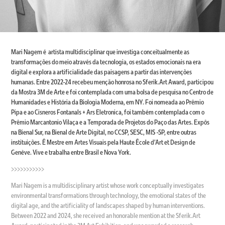
Mari Nagem é artista multidisciplinar que investiga conceitualmente as
transformações do meio através da tecnologia, os estados emocionais na era
digital e explora a artificialidade das paisagens a partir das intervenções
humanas. Entre 2022-24 recebeu menção honrosa no Sferik.Art Award, participou
da Mostra 3M de Arte e foi contemplada com uma bolsa de pesquisa no Centro de
Humanidades e História da Biologia Moderna, em NY. Foi nomeada ao Prêmio
Pipa e ao Cisneros Fontanals + Ars Eletronica, foi também contemplada com o
Prêmio Marcantonio Vilaça e a Temporada de Projetos do Paço das Artes. Expôs
na Bienal Sur, na Bienal de Arte Digital, no CCSP, SESC, MIS -SP, entre outras
instituições. É Mestre em Artes Visuais pela Haute École d'Art et Design de
Genève. Vive e trabalha entre Brasil e Nova York.
>>>>>>>>>>>
Mari Nagem is a multidisciplinary artist whose work conceptually investigates
environmental transformations through technology, the emotional states of the
digital age, and the artificiality of landscapes shaped by human interventions.
Between 2022 and 2024, she received an honorable mention at the Sferik.Art