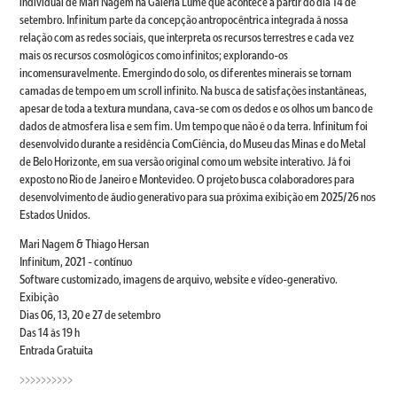
individual de Mari Nagem na Galeria Lume que acontece a partir do dia 14 de
setembro. Infinitum parte da concepção antropocêntrica integrada à nossa
relação com as redes sociais, que interpreta os recursos terrestres e cada vez
mais os recursos cosmológicos como infinitos; explorando-os
incomensuravelmente. Emergindo do solo, os diferentes minerais se tornam
camadas de tempo em um scroll infinito. Na busca de satisfações instantâneas,
apesar de toda a textura mundana, cava-se com os dedos e os olhos um banco de
dados de atmosfera lisa e sem fim. Um tempo que não é o da terra. Infinitum foi
desenvolvido durante a residência ComCiência, do Museu das Minas e do Metal
de Belo Horizonte, em sua versão original como um website interativo. Já foi
exposto no Rio de Janeiro e Montevideo. O projeto busca colaboradores para
desenvolvimento de áudio generativo para sua próxima exibição em 2025/26 nos
Estados Unidos.
Mari Nagem & Thiago Hersan
Infinitum, 2021 - contínuo
Software customizado, imagens de arquivo, website e vídeo-generativo.
Exibição
Dias 06, 13, 20 e 27 de setembro
Das 14 às 19 h
Entrada Gratuita
>>>>>>>>>>