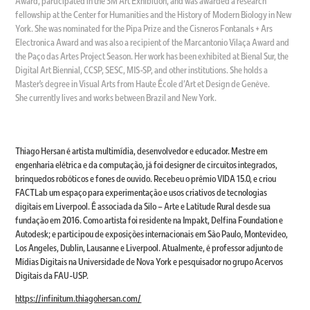
Award, participated in the 3M Art Exhibition, and was awarded a research
fellowship at the Center for Humanities and the History of Modern Biology in New
York. She was nominated for the Pipa Prize and the Cisneros Fontanals + Ars
Electronica Award and was also a recipient of the Marcantonio Vilaça Award and
the Paço das Artes Project Season. Her work has been exhibited at Bienal Sur, the
Digital Art Biennial, CCSP, SESC, MIS-SP, and other institutions. She holds a
Master’s degree in Visual Arts from Haute École d'Art et Design de Genève.
She currently lives and works between Brazil and New York.
Thiago Hersan é artista multimídia, desenvolvedor e educador. Mestre em
engenharia elétrica e da computação, já foi designer de circuitos integrados,
brinquedos robóticos e fones de ouvido. Recebeu o prêmio VIDA 15.0, e criou
FACTLab um espaço para experimentação e usos criativos de tecnologias
digitais em Liverpool. É associada da Silo – Arte e Latitude Rural desde sua
fundação em 2016. Como artista foi residente na Impakt, Delfina Foundation e
Autodesk; e participou de exposições internacionais em São Paulo, Montevideo,
Los Angeles, Dublin, Lausanne e Liverpool. Atualmente, é professor adjunto de
Mídias Digitais na Universidade de Nova York e pesquisador no grupo Acervos
Digitais da FAU-USP.
https://infinitum.thiagohersan.com/