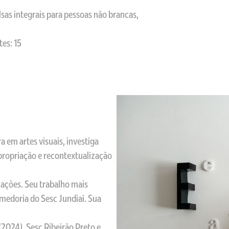
sas integrais para pessoas não brancas,
es: 15
a em artes visuais, investiga
apropriação e recontextualização
cações. Seu trabalho mais
medoria do Sesc Jundiaí. Sua
(2024), Sesc Ribeirão Preto e