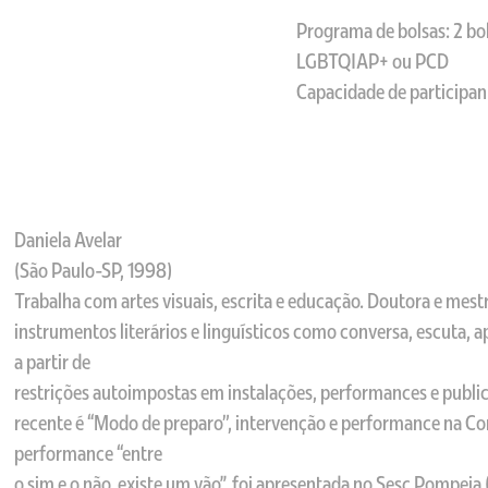
Programa de bolsas: 2 bol
LGBTQIAP+ ou PCD
Capacidade de participant
Daniela Avelar
(São Paulo-SP, 1998)
Trabalha com artes visuais, escrita e educação. Doutora e mestr
instrumentos literários e linguísticos como conversa, escuta, 
a partir de
restrições autoimpostas em instalações, performances e publi
recente é “Modo de preparo", intervenção e performance na Co
performance “entre
o sim e o não, existe um vão”, foi apresentada no Sesc Pompeia 