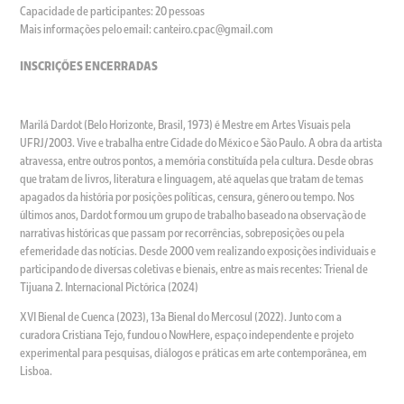
Capacidade de participantes: 20 pessoas
Mais informações pelo email: canteiro.cpac@gmail.com
INSCRIÇÕES ENCERRADAS
Marilá Dardot (Belo Horizonte, Brasil, 1973) é Mestre em Artes Visuais pela
UFRJ/2003. Vive e trabalha entre Cidade do México e São Paulo. A obra da artista
atravessa, entre outros pontos, a memória constituída pela cultura. Desde obras
que tratam de livros, literatura e linguagem, até aquelas que tratam de temas
apagados da história por posições políticas, censura, género ou tempo. Nos
últimos anos, Dardot formou um grupo de trabalho baseado na observação de
narrativas históricas que passam por recorrências, sobreposições ou pela
efemeridade das notícias. Desde 2000 vem realizando exposições individuais e
participando de diversas coletivas e bienais, entre as mais recentes: Trienal de
Tijuana 2. Internacional Pictórica (2024)
XVI Bienal de Cuenca (2023), 13a Bienal do Mercosul (2022). Junto com a
curadora Cristiana Tejo, fundou o NowHere, espaço independente e projeto
experimental para pesquisas, diálogos e práticas em arte contemporânea, em
Lisboa.