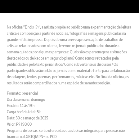
Na oficina "É nóis (?)", a artista propõe ao público uma experimentação de leitura
crítica e composição a partir de noticias, fotografias e imagens publicadas na
grande mídia impressa. Depois de uma breve apresentação de trabalhos de
artistas relacionados com o tema, leremos os jornais publicados durante a
semana guiados por algumas perguntas: Quais são os personagens e situações
destacados ou deixados em segundo plano? Como somos retratados pela
publicidade e pelo texto jornalístico? Como subverter seus discursos? Os
participantes utilizarão então os jornais como material e fonte para a elaboração
de colagens, textos, poemas, performances, músicas etc. No final da oficina, os
resultados serão compartilhados numa espécie de sarau/exposição.
Formato: presencial
Dia da semana: domingo
Horário: 14 às 19 h
Carga horária total: 5 h
Data: 30 de março de 2025
Valor: R$ 190,00
Programa de bolsas: serão oferecidas duas bolsas integrais para pessoas não
brancas ou LGBTQIAPN+ ou PCD