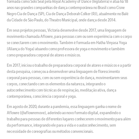
formada como Solo Seal pela Royal Academy of Dance (Inglaterra) e atua há 18
anos nas grandes companhias de dança contemporânea no Brasil como Cisne
Negro Cia de Dança (SP), Cia de Dança Deborah Colker (RJ), atualmente no Balé
da Cidade de São Paulo, do Theatro Municipal, onde dança desde 2014.
Em seus projetos pessoas, Victoria desenvolve desde 2017, uma linguagem de
movimento chamada Aflowre, para pessoas com ou sem experiência com o corpo
se conectarem com o movimento. Também é formada em Hatha Vinyasa Yoga
(Aliança do Yoga) atuando como professora de yoga e movimento e também
como preparadora corporal de atores e músicos.
Em 2017, iniciou o trabalho de preparadora corporal de atores e músicos e a partir
desta pesquisa, começou a desenvolver uma linguagem de florescimento
corporal para pessoas, com ou sem experiência de dança, movimentarem seus
corpos, conectando com os elementos da natureza, integrando o
autoconhecimento com técnicas de respiração, meditação ativa, dança
contemporânea, consciência corporal e yoga.
Em agosto de 2020, durante a pandemia, essa linguagem ganha o nome de
Aflowre (@aflowremove), aderindo ao novo formato digital, expandindo o
trabalho para pessoas de diferentes lugares conhecerem o movimento para além
da performance, integrando ele para a vida e o autoconhecimento, sem
necessidade de coreografias ou métodos convencionais.