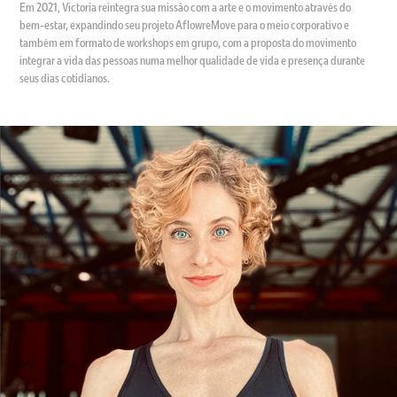
Em 2021, Victoria reintegra sua missão com a arte e o movimento através do
bem-estar, expandindo seu projeto AflowreMove para o meio corporativo e
também em formato de workshops em grupo, com a proposta do movimento
integrar a vida das pessoas numa melhor qualidade de vida e presença durante
seus dias cotidianos.