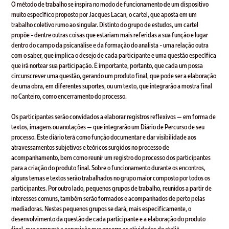
O método de trabalho se inspira no modo de funcionamento de um dispositivo
muito específico proposto por Jacques Lacan, o cartel, que aposta em um
trabalho coletivo rumo ao singular. Distinto do grupo de estudos, um cartel
propõe - dentre outras coisas que estariam mais referidas a sua função e lugar
dentro do campo da psicanálise e da formação do analista - uma relação outra
com o saber, que implica o desejo de cada participante e uma questão específica
que irá nortear sua participação. É importante, portanto, que cada um possa
circunscrever uma questão, gerando um produto final, que pode ser a elaboração
de uma obra, em diferentes suportes, ou um texto, que integrarão a mostra final
no Canteiro, como encerramento do processo.
Os participantes serão convidados a elaborar registros reflexivos — em forma de
textos, imagens ou anotações — que integrarão um Diário de Percurso de seu
processo. Este diário terá como função documentar e dar visibilidade aos
atravessamentos subjetivos e teóricos surgidos no processo de
acompanhamento, bem como reunir um registro do processo dos participantes
para a criação do produto final. Sobre o funcionamento durante os encontros,
alguns temas e textos serão trabalhados no grupo maior composto por todos os
participantes. Por outro lado, pequenos grupos de trabalho, reunidos a partir de
interesses comuns, também serão formados e acompanhados de perto pelas
mediadoras. Nestes pequenos grupos se dará, mais especificamente, o
desenvolvimento da questão de cada participante e a elaboração do produto