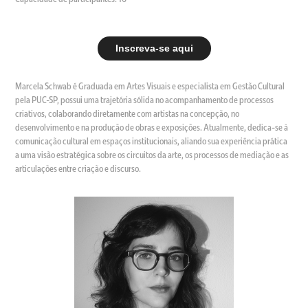
Inscreva-se aqui
Marcela Schwab é Graduada em Artes Visuais e especialista em Gestão Cultural
pela PUC-SP, possui uma trajetória sólida no acompanhamento de processos
criativos, colaborando diretamente com artistas na concepção, no
desenvolvimento e na produção de obras e exposições. Atualmente, dedica-se à
comunicação cultural em espaços institucionais, aliando sua experiência prática
a uma visão estratégica sobre os circuitos da arte, os processos de mediação e as
articulações entre criação e discurso.