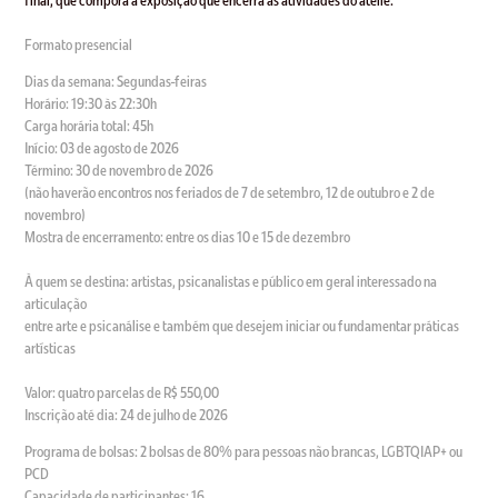
final, que comporá a exposição que encerra as atividades do ateliê.
Formato presencial
Dias da semana: Segundas-feiras
Horário: 19:30 às 22:30h
Carga horária total: 45h
Início: 03 de agosto de 2026
Término: 30 de novembro de 2026
(não haverão encontros nos feriados de 7 de setembro, 12 de outubro e 2 de
novembro)
Mostra de encerramento: entre os dias 10 e 15 de dezembro
À quem se destina: artistas, psicanalistas e público em geral interessado na
articulação
entre arte e psicanálise e também que desejem iniciar ou fundamentar práticas
artísticas
Valor: quatro parcelas de R$ 550,00
Inscrição até dia: 24 de julho de 2026
Programa de bolsas: 2 bolsas de 80% para pessoas não brancas, LGBTQIAP+ ou
PCD
Capacidade de participantes: 16