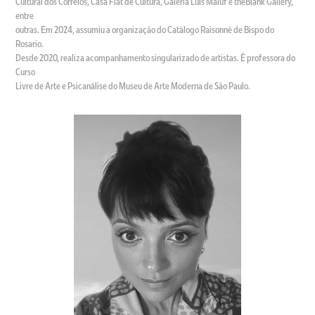
Cultural dos Correios, Casa Fiat de Cultura, Galeria Luis Maluf e theBlank Gallery,
entre
outras. Em 2024, assumiu a organização do Catálogo Raisonné de Bispo do
Rosario.
Desde 2020, realiza acompanhamento singularizado de artistas. É professora do
Curso
Livre de Arte e Psicanálise do Museu de Arte Moderna de São Paulo.