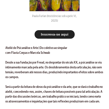
Paula Furlan (Insistências sob a pele VI,
2025)
Inscreva-se aqui
Ateliê de Psicanálise e Arte | Do coletivo ao singular
com Flavia Corpas e Marcela Schwab
Desde a sua fundação por Freud, no despontar do século XX, a psicanálise se viu
intimamente marcada pela arte. Os desdobramentos desta articulação, não sem
tensão, reverberam até nossos dias, produzindo importantes efeitos sobre ambos
os campos.
Será a partir da leitura de obras da psicanálise e da arte, que se dará o trabalho no
ateliê, concedendo-nos, assim, chaves de leitura possíveis para tal articulação. A
partir das discussões teóricas, um trabalho prático se iniciará, tendo como norte
os atravessamentos e inquietações que tais reflexões produziram em cada um.