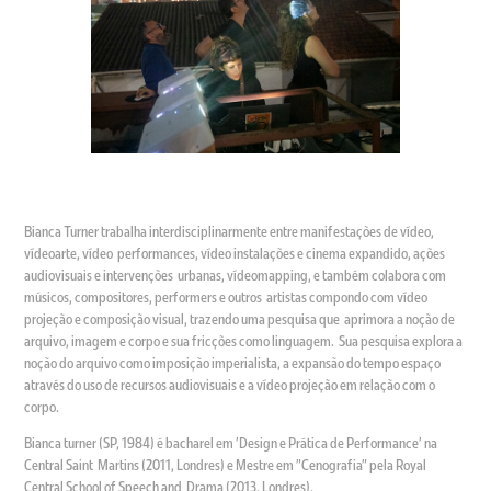
Bianca Turner trabalha interdisciplinarmente entre manifestações de vídeo,
vídeoarte, vídeo performances, vídeo instalações e cinema expandido, ações
audiovisuais e intervenções urbanas, vídeomapping, e também colabora com
músicos, compositores, performers e outros artistas compondo com vídeo
projeção e composição visual, trazendo uma pesquisa que aprimora a noção de
arquivo, imagem e corpo e sua fricções como linguagem. Sua pesquisa explora a
noção do arquivo como imposição imperialista, a expansão do tempo espaço
através do uso de recursos audiovisuais e a vídeo projeção em relação com o
corpo.
Bianca turner (SP, 1984) é bacharel em 'Design e Prática de Performance' na
Central Saint Martins (2011, Londres) e Mestre em "Cenografia" pela Royal
Central School of Speech and Drama (2013, Londres).