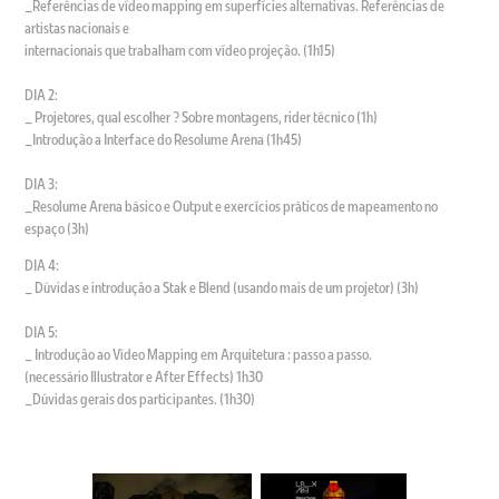
_Referências de vídeo mapping em superfícies alternativas. Referências de
artistas nacionais e
internacionais que trabalham com vídeo projeção. (1h15)
DIA 2:
_ Projetores, qual escolher ? Sobre montagens, rider técnico (1h)
_Introdução a Interface do Resolume Arena (1h45)
DIA 3:
_Resolume Arena básico e Output e exercícios práticos de mapeamento no
espaço (3h)
DIA 4:
_ Dúvidas e introdução a Stak e Blend (usando mais de um projetor) (3h)
DIA 5:
_ Introdução ao Vídeo Mapping em Arquitetura : passo a passo.
(necessário Illustrator e After Effects) 1h30
_Dúvidas gerais dos participantes. (1h30)