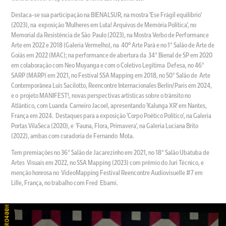
Destaca-se sua participação na BIENALSUR, na mostra ‘Ese Frágil equilibrio’
(2023), na exposição ‘Mulheres em Luta! Arquivos de Memória Política’, no
Memorial da Resistência de São Paulo (2023), na Mostra Verbo de Performance
Arte em 2022 e 2018 (Galeria Vermelho), na 40º Arte Pará e no 1° Salão de Arte de
Goiás em 2022 (MAC); na performance de abertura da 34° Bienal de SP em 2020
em colaboração com Neo Muyanga e com o Coletivo Legítima Defesa, no 46°
SARP (MARP) em 2021, no Festival SSA Mapping em 2018, no 50° Salão de Arte
Contemporânea Luis Sacilotto, Reencontre Internacionales Berlin/Paris em 2024,
e o projeto MANIFEST!, novas perspectivas artisticas sobre o trânsito no
Atlântico, com Luanda Carneiro Jacoel, apresentando ‘Kalunga XR’ em Nantes,
França em 2024. Destaques para a exposição ‘Corpo Poético Político’, na Galeria
Portas VilaSeca (2020), e ‘Fauna, Flora, Primavera’, na Galeria Luciana Brito
(2022), ambas com curadoria de Fernando Mota.
Tem premiações no 36° Salão de Jacarezinho em 2021, no 18° Salão Ubatuba de
Artes Visuais em 2022, no SSA Mapping (2023) com prêmio do Juri Técnico, e
menção honrosa no VideoMapping Festival Reencontre Audiovisuelle #7 em
Lille, França, no trabalho com Fred Ebami.