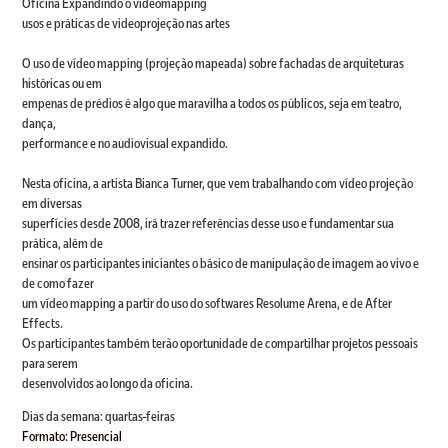
Oficina Expandindo o videomapping
usos e práticas de videoprojeção nas artes
O uso de vídeo mapping (projeção mapeada) sobre fachadas de arquiteturas
históricas ou em
empenas de prédios é algo que maravilha a todos os públicos, seja em teatro,
dança,
performance e no audiovisual expandido.
Nesta oficina, a artista Bianca Turner, que vem trabalhando com vídeo projeção
em diversas
superfícies desde 2008, irá trazer referências desse uso e fundamentar sua
prática, além de
ensinar os participantes iniciantes o básico de manipulação de imagem ao vivo e
de como fazer
um vídeo mapping a partir do uso do softwares Resolume Arena, e de After
Effects.
Os participantes também terão oportunidade de compartilhar projetos pessoais
para serem
desenvolvidos ao longo da oficina.
Dias da semana: quartas-feiras
Formato: Presencial